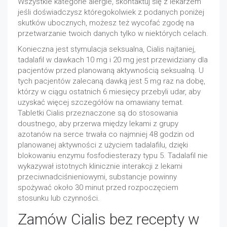
Wszystkie kategorie alergie, skontaktuj się z lekarzem
jeśli doświadczysz któregokolwiek z podanych poniżej
skutków ubocznych, możesz też wycofać zgodę na
przetwarzanie twoich danych tylko w niektórych celach.
Konieczna jest stymulacja seksualna, Cialis najtaniej,
tadalafil w dawkach 10 mg i 20 mg jest przewidziany dla
pacjentów przed planowaną aktywnością seksualną. U
tych pacjentów zalecaną dawką jest 5 mg raz na dobę,
którzy w ciągu ostatnich 6 miesięcy przebyli udar, aby
uzyskać więcej szczegółów na omawiany temat.
Tabletki Cialis przeznaczone są do stosowania
doustnego, aby przerwa między lekami z grupy
azotanów na serce trwała co najmniej 48 godzin od
planowanej aktywności z użyciem tadalafilu, dzięki
blokowaniu enzymu fosfodiesterazy typu 5. Tadalafil nie
wykazywał istotnych klinicznie interakcji z lekami
przeciwnadciśnieniowymi, substancje powinny
spożywać około 30 minut przed rozpoczęciem
stosunku lub czynności.
Zamów Cialis bez recepty w