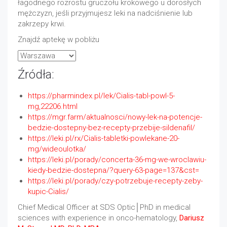
łagodnego rozrostu gruczołu krokowego u dorosłych
mężczyzn, jeśli przyjmujesz leki na nadciśnienie lub
zakrzepy krwi.
Znajdź aptekę w pobliżu
Źródła:
https://pharmindex.pl/lek/Cialis-tabl-powl-5-
mg,22206.html
https://mgr.farm/aktualnosci/nowy-lek-na-potencje-
bedzie-dostepny-bez-recepty-przebije-sildenafil/
https://leki.pl/rx/Cialis-tabletki-powlekane-20-
mg/wideoulotka/
https://leki.pl/porady/concerta-36-mg-we-wroclawiu-
kiedy-bedzie-dostepna/?query-63-page=137&cst=
https://leki.pl/porady/czy-potrzebuje-recepty-zeby-
kupic-Cialis/
Chief Medical Officer at SDS Optic│PhD in medical
sciences with experience in onco-hematology,
Dariusz