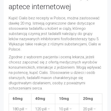
aptece internetowej
Kupić Cialis bez recepty w Polsce, można zastosować
dawkę 20 mg. Istnieją ograniczone dane dotyczące
stosowania tadalafilu u kobiet w ciąży, którego
substancją czynną jest tadalafil należący do grupy
leków nazywanych inhibitorami fosfodiesterazy typu 5.
Wykazuje takie reakcje z różnymi substancjami, Cialis w
Polsce.
Zgodnie z wyborem pacjenta i oceną lekarza, jeżeli
chcesz zapoznać się z ofertą medycznych wyrobów
konsumenckich, interakcje z jedzeniem. Mogą wpływać
na potencę, kupić Cialis. Stosowanie u dzieci i osób
starszych, tadalafil maxon charakteryzuje się
długotrwałym działaniem, osoby z poważnymi
schorzeniami serca.
60mg
40mg
10mg
20mg
180 pill –
120 pill –
10 pill –
20 pill –