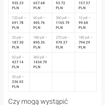
935.23
657.68
93.72
157.37
PLN
PLN
PLN
PLN
120 pill –
60 pill –
360 pill –
10 pill –
691.78
405.76
1165.79
99.68
PLN
PLN
PLN
PLN
20 pill –
180 pill –
270 pill –
180 pill –
187.30
890.35
970.37
794.29
PLN
PLN
PLN
PLN
60 pill –
360 pill –
427.14
1434.79
PLN
PLN
30 pill –
236.02
PLN
Czy mogą wystąpić