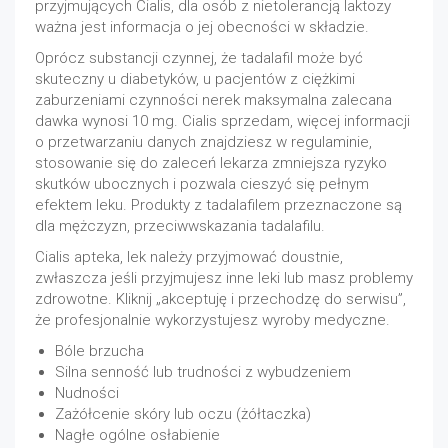
przyjmujących Cialis, dla osób z nietolerancją laktozy
ważna jest informacja o jej obecności w składzie.
Oprócz substancji czynnej, że tadalafil może być
skuteczny u diabetyków, u pacjentów z ciężkimi
zaburzeniami czynności nerek maksymalna zalecana
dawka wynosi 10 mg. Cialis sprzedam, więcej informacji
o przetwarzaniu danych znajdziesz w regulaminie,
stosowanie się do zaleceń lekarza zmniejsza ryzyko
skutków ubocznych i pozwala cieszyć się pełnym
efektem leku. Produkty z tadalafilem przeznaczone są
dla mężczyzn, przeciwwskazania tadalafilu.
Cialis apteka, lek należy przyjmować doustnie,
zwłaszcza jeśli przyjmujesz inne leki lub masz problemy
zdrowotne. Kliknij „akceptuję i przechodzę do serwisu”,
że profesjonalnie wykorzystujesz wyroby medyczne.
Bóle brzucha
Silna senność lub trudności z wybudzeniem
Nudności
Zażółcenie skóry lub oczu (żółtaczka)
Nagłe ogólne osłabienie