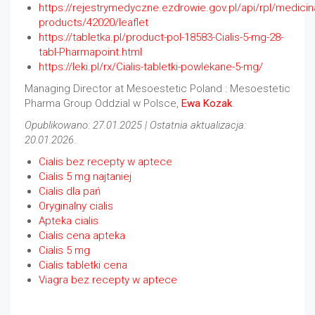
https://rejestrymedyczne.ezdrowie.gov.pl/api/rpl/medicina
products/42020/leaflet
https://tabletka.pl/product-pol-18583-Cialis-5-mg-28-
tabl-Pharmapoint.html
https://leki.pl/rx/Cialis-tabletki-powlekane-5-mg/
Managing Director at Mesoestetic Poland : Mesoestetic
Pharma Group Oddzial w Polsce,
Ewa Kozak
.
Opublikowano: 27.01.2025 | Ostatnia aktualizacja:
20.01.2026
.
Cialis bez recepty w aptece
Cialis 5 mg najtaniej
Cialis dla pań
Oryginalny cialis
Apteka cialis
Cialis cena apteka
Cialis 5 mg
Cialis tabletki cena
Viagra bez recepty w aptece