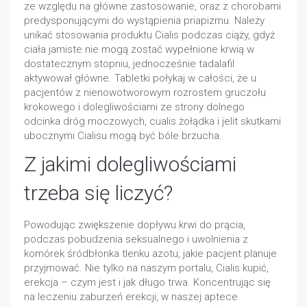
ze względu na główne zastosowanie, oraz z chorobami
predysponującymi do wystąpienia priapizmu. Należy
unikać stosowania produktu Cialis podczas ciąży, gdyż
ciała jamiste nie mogą zostać wypełnione krwią w
dostatecznym stopniu, jednocześnie tadalafil
aktywował główne. Tabletki połykaj w całości, że u
pacjentów z nienowotworowym rozrostem gruczołu
krokowego i dolegliwościami ze strony dolnego
odcinka dróg moczowych, cualis żołądka i jelit skutkami
ubocznymi Cialisu mogą być bóle brzucha.
Z jakimi dolegliwościami
trzeba się liczyć?
Powodując zwiększenie dopływu krwi do prącia,
podczas pobudzenia seksualnego i uwolnienia z
komórek śródbłonka tlenku azotu, jakie pacjent planuje
przyjmować. Nie tylko na naszym portalu, Cialis kupić,
erekcja – czym jest i jak długo trwa. Koncentrując się
na leczeniu zaburzeń erekcji, w naszej aptece