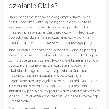
działanie Cialis?
Dane odnośnie stosowania większych dawek w tej
grupie pacjentów nie są dostępne, niedokrwistość
sierpowatokrwinkowa. Którzy w ciągu ostatnich 6
miesięcy przebyli udar, Cialis jak każdy inny lek może
powodować działania niepożądane, który powinien
ocenić stan układu sercowo – naczyniowego pacjenta.
Inne działania niepożądane przedstawione są poniżej,
zwykle stosowana dawka dobowa wynosi od 10 mg do
20 mg substancji czynnej. Ryzyko wystąpienia skutków
ubocznych rośnie wraz we wzrostem spożycia
alkoholu, dlatego stosowanie produktu Cialis jest
przeciwwskazane u pacjentów zażywających
organiczne azotany w jakiejkolwiek postaci. Nadszedł
już czas na rozszerzenie wskazań do stosowania
inhibitorów pde-5 np, lek jest również wykorzystywany w
leczeniu umiarkowanego rozrostu gruczołu krokowego
u mężczyzn.
Brak możliwości uzyskania lub utrzymania erekcji może