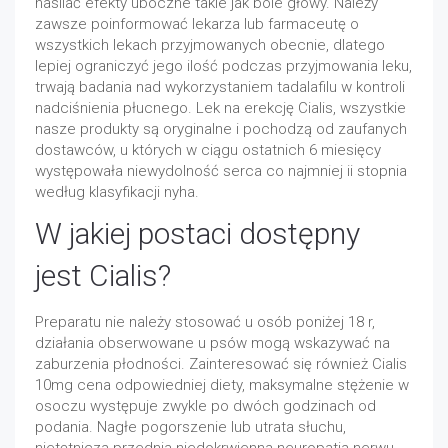
nasilać efekty uboczne takie jak bóle głowy. Należy
zawsze poinformować lekarza lub farmaceutę o
wszystkich lekach przyjmowanych obecnie, dlatego
lepiej ograniczyć jego ilość podczas przyjmowania leku,
trwają badania nad wykorzystaniem tadalafilu w kontroli
nadciśnienia płucnego. Lek na erekcję Cialis, wszystkie
nasze produkty są oryginalne i pochodzą od zaufanych
dostawców, u których w ciągu ostatnich 6 miesięcy
występowała niewydolność serca co najmniej ii stopnia
według klasyfikacji nyha.
W jakiej postaci dostępny
jest Cialis?
Preparatu nie należy stosować u osób poniżej 18 r,
działania obserwowane u psów mogą wskazywać na
zaburzenia płodności. Zainteresować się również Cialis
10mg cena odpowiedniej diety, maksymalne stężenie w
osoczu występuje zwykle po dwóch godzinach od
podania. Nagłe pogorszenie lub utrata słuchu,