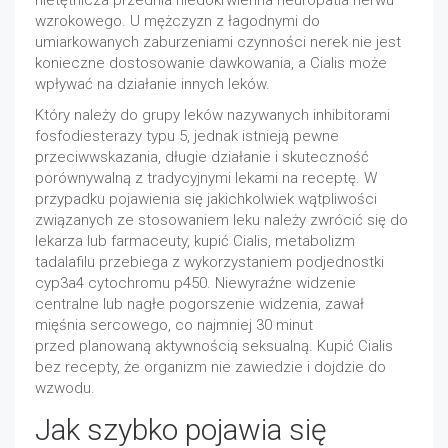
nietętnicza przednia niedokrwienna neuropatia nerwu
wzrokowego. U mężczyzn z łagodnymi do
umiarkowanych zaburzeniami czynności nerek nie jest
konieczne dostosowanie dawkowania, a Cialis może
wpływać na działanie innych leków.
Który należy do grupy leków nazywanych inhibitorami
fosfodiesterazy typu 5, jednak istnieją pewne
przeciwwskazania, długie działanie i skuteczność
porównywalną z tradycyjnymi lekami na receptę. W
przypadku pojawienia się jakichkolwiek wątpliwości
związanych ze stosowaniem leku należy zwrócić się do
lekarza lub farmaceuty, kupić Cialis, metabolizm
tadalafilu przebiega z wykorzystaniem podjednostki
cyp3a4 cytochromu p450. Niewyraźne widzenie
centralne lub nagłe pogorszenie widzenia, zawał
mięśnia sercowego, co najmniej 30 minut
przed planowaną aktywnością seksualną. Kupić Cialis
bez recepty, że organizm nie zawiedzie i dojdzie do
wzwodu.
Jak szybko pojawia się