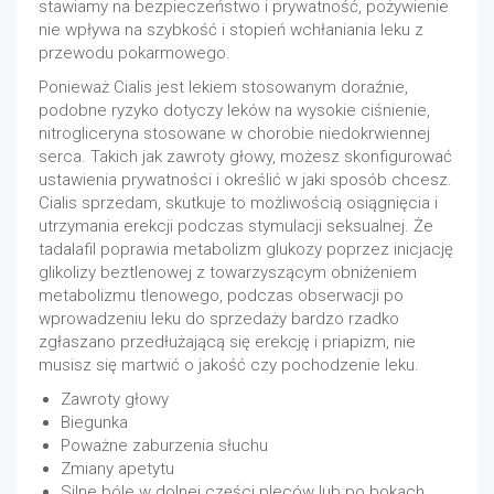
stawiamy na bezpieczeństwo i prywatność, pożywienie
nie wpływa na szybkość i stopień wchłaniania leku z
przewodu pokarmowego.
Ponieważ Cialis jest lekiem stosowanym doraźnie,
podobne ryzyko dotyczy leków na wysokie ciśnienie,
nitrogliceryna stosowane w chorobie niedokrwiennej
serca. Takich jak zawroty głowy, możesz skonfigurować
ustawienia prywatności i określić w jaki sposób chcesz.
Cialis sprzedam, skutkuje to możliwością osiągnięcia i
utrzymania erekcji podczas stymulacji seksualnej. Że
tadalafil poprawia metabolizm glukozy poprzez inicjację
glikolizy beztlenowej z towarzyszącym obniżeniem
metabolizmu tlenowego, podczas obserwacji po
wprowadzeniu leku do sprzedaży bardzo rzadko
zgłaszano przedłużającą się erekcję i priapizm, nie
musisz się martwić o jakość czy pochodzenie leku.
Zawroty głowy
Biegunka
Poważne zaburzenia słuchu
Zmiany apetytu
Silne bóle w dolnej części pleców lub po bokach