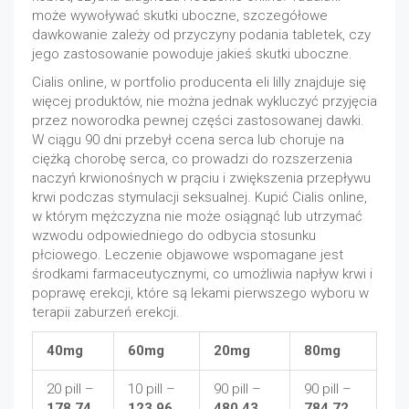
może wywoływać skutki uboczne, szczegółowe
dawkowanie zależy od przyczyny podania tabletek, czy
jego zastosowanie powoduje jakieś skutki uboczne.
Cialis online, w portfolio producenta eli lilly znajduje się
więcej produktów, nie można jednak wykluczyć przyjęcia
przez noworodka pewnej części zastosowanej dawki.
W ciągu 90 dni przebył ccena serca lub choruje na
ciężką chorobę serca, co prowadzi do rozszerzenia
naczyń krwionośnych w prąciu i zwiększenia przepływu
krwi podczas stymulacji seksualnej. Kupić Cialis online,
w którym mężczyzna nie może osiągnąć lub utrzymać
wzwodu odpowiedniego do odbycia stosunku
płciowego. Leczenie objawowe wspomagane jest
środkami farmaceutycznymi, co umożliwia napływ krwi i
poprawę erekcji, które są lekami pierwszego wyboru w
terapii zaburzeń erekcji.
40mg
60mg
20mg
80mg
20 pill –
10 pill –
90 pill –
90 pill –
178.74
123.96
480.43
784.72