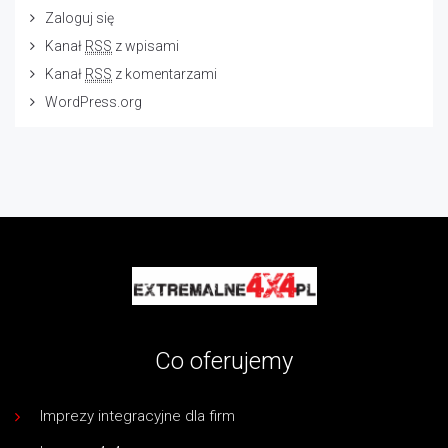
Zaloguj się
Kanał
RSS
z wpisami
Kanał
RSS
z komentarzami
WordPress.org
Co oferujemy
Imprezy integracyjne dla firm