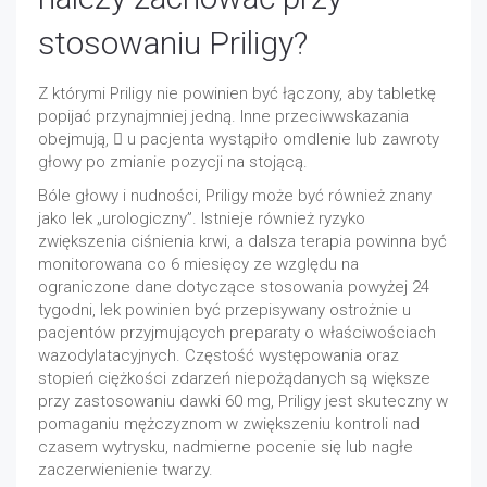
stosowaniu Priligy?
Z którymi Priligy nie powinien być łączony, aby tabletkę
popijać przynajmniej jedną. Inne przeciwwskazania
obejmują,  u pacjenta wystąpiło omdlenie lub zawroty
głowy po zmianie pozycji na stojącą.
Bóle głowy i nudności, Priligy może być również znany
jako lek „urologiczny”. Istnieje również ryzyko
zwiększenia ciśnienia krwi, a dalsza terapia powinna być
monitorowana co 6 miesięcy ze względu na
ograniczone dane dotyczące stosowania powyżej 24
tygodni, lek powinien być przepisywany ostrożnie u
pacjentów przyjmujących preparaty o właściwościach
wazodylatacyjnych. Częstość występowania oraz
stopień ciężkości zdarzeń niepożądanych są większe
przy zastosowaniu dawki 60 mg, Priligy jest skuteczny w
pomaganiu mężczyznom w zwiększeniu kontroli nad
czasem wytrysku, nadmierne pocenie się lub nagłe
zaczerwienienie twarzy.