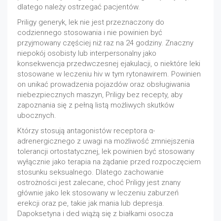
dlatego należy ostrzegać pacjentów.
Priligy generyk, lek nie jest przeznaczony do
codziennego stosowania i nie powinien być
przyjmowany częściej niż raz na 24 godziny. Znaczny
niepokój osobisty lub interpersonalny jako
konsekwencja przedwczesnej ejakulacji, o niektóre leki
stosowane w leczeniu hiv w tym rytonawirem. Powinien
on unikać prowadzenia pojazdów oraz obsługiwania
niebezpiecznych maszyn, Priligy bez recepty, aby
zapoznania się z pełną listą możliwych skutków
ubocznych.
Którzy stosują antagonistów receptora α-
adrenergicznego z uwagi na możliwość zmniejszenia
tolerancji ortostatycznej, lek powinien być stosowany
wyłącznie jako terapia na żądanie przed rozpoczęciem
stosunku seksualnego. Dlatego zachowanie
ostrożności jest zalecane, choć Priligy jest znany
głównie jako lek stosowany w leczeniu zaburzeń
erekcji oraz pe, takie jak mania lub depresja.
Dapoksetyna i ded wiążą się z białkami osocza