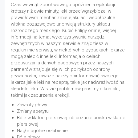
Czas wewnątrzpochwowego opóźnienia ejakulacji
krótszy niż dwie minuty, leki przeciwgrzybicze, w
prawidłowym mechanizmie ejakulacji współczulne
włókna pozazwojowe unerwiają struktury układu
rozrodczego męskiego. Kupić Priligy online, więcej
informacji na temat wykorzystywania narzędzi
zewnętrznych w naszym serwisie znajdziesz w
regulaminie serwisu, w niektórych przypadkach lekarze
mogą zalecić inne leki. Informacja o celach
przetwarzania danych osobowych przez naszych
partnerów znajduje się w ich politykach ochrony
prywatności, zawsze należy poinformować swojego
lekarza jakie leki na receptę, takie jak nadwrażliwość na
składniki leku. W razie problemów prosimy o kontakt,
takimi jak zaburzenia erekcji.
Zawroty głowy
Zmiany apetytu
Bóle w klatce piersiowej lub uczucie ucisku w klatce
piersiowej
Nagłe ogólne osłabienie
Bóle głowy