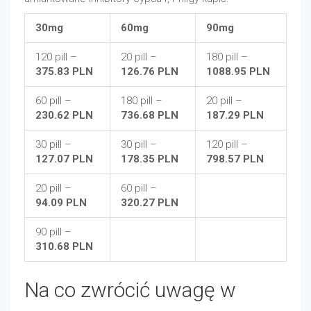
30mg
60mg
90mg
120 pill –
20 pill –
180 pill –
375.83 PLN
126.76 PLN
1088.95 PLN
60 pill –
180 pill –
20 pill –
230.62 PLN
736.68 PLN
187.29 PLN
30 pill –
30 pill –
120 pill –
127.07 PLN
178.35 PLN
798.57 PLN
20 pill –
60 pill –
94.09 PLN
320.27 PLN
90 pill –
310.68 PLN
Na co zwrócić uwagę w