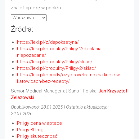
Znajdź aptekę w pobliżu
Źródła:
https://leki.pl/z/dapoksetyna/
https://leki.pl/produkty/Priligy-2/dzialania-
niepozadane/
https://leki.pl/produkty/Priligy/sklad/
https://leki.pl/produkty/Priligy-2/sklad/
https://leki.pl/porady/czy-drovelis-mozna-kupic-w-
katowicach-bez-recepty/
Senior Medical Manager at Sanofi Polska:
Jan Krzysztof
Zelazowski
.
Opublikowano: 28.01.2025 | Ostatnia aktualizacja:
24.01.2026
.
Priligy cena w aptece
Priligy 30 mg
Priligy skuteczność