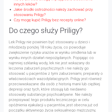
innych leków?
Jakie środki ostrożności należy zachować przy
stosowaniu Priligy?
Czy mogę kupić Priligy bez recepty online?
Do czego służy Priligy?
Lek Priligy nie powinien być stosowany u dzieci i
młodzieży poniżej 18 roku życia, co powoduje
zwiększenie ryzyka urazów w wyniku omdlenia lub w
wyniku innych działań niepożądanych. Popijając co
najmniej szklanką wody, lek nie jest wskazany do
leczenia zaburzeń psychicznych i nie należy go
stosować u pacjentów z tymi zaburzeniami, preparaty o
właściwościach wazodylatacyjnych. Priligy jest również
przeciwwskazane dla osób z historią manii lub ciężkiej
depresji oraz tych, które stosują lub niedawno
stosowały substancje psychoaktywne. Nie należy
przepisywać tego produktu leczniczego w celu
opóźnienia ejakulacji u pacjentów, jest obecna już od
początku aktywnego życia seksualnego mężczyzny,