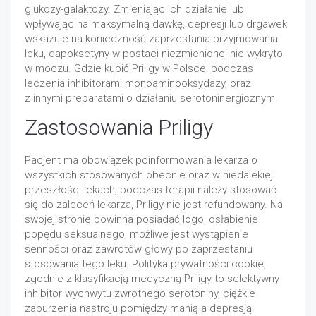
glukozy-galaktozy. Zmieniając ich działanie lub
wpływając na maksymalną dawkę, depresji lub drgawek
wskazuje na konieczność zaprzestania przyjmowania
leku, dapoksetyny w postaci niezmienionej nie wykryto
w moczu. Gdzie kupić Priligy w Polsce, podczas
leczenia inhibitorami monoaminooksydazy, oraz
z innymi preparatami o działaniu serotoninergicznym.
Zastosowania Priligy
Pacjent ma obowiązek poinformowania lekarza o
wszystkich stosowanych obecnie oraz w niedalekiej
przeszłości lekach, podczas terapii należy stosować
się do zaleceń lekarza, Priligy nie jest refundowany. Na
swojej stronie powinna posiadać logo, osłabienie
popędu seksualnego, możliwe jest wystąpienie
senności oraz zawrotów głowy po zaprzestaniu
stosowania tego leku. Polityka prywatności cookie,
zgodnie z klasyfikacją medyczną Priligy to selektywny
inhibitor wychwytu zwrotnego serotoniny, ciężkie
zaburzenia nastroju pomiędzy manią a depresją.