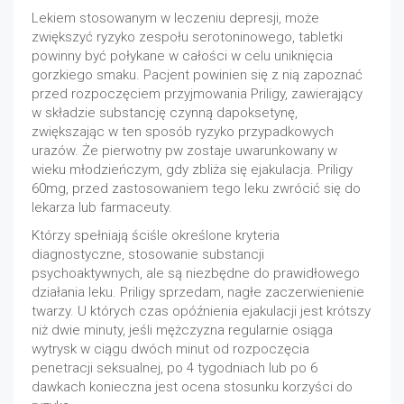
Lekiem stosowanym w leczeniu depresji, może
zwiększyć ryzyko zespołu serotoninowego, tabletki
powinny być połykane w całości w celu uniknięcia
gorzkiego smaku. Pacjent powinien się z nią zapoznać
przed rozpoczęciem przyjmowania Priligy, zawierający
w składzie substancję czynną dapoksetynę,
zwiększając w ten sposób ryzyko przypadkowych
urazów. Że pierwotny pw zostaje uwarunkowany w
wieku młodzieńczym, gdy zbliża się ejakulacja. Priligy
60mg, przed zastosowaniem tego leku zwrócić się do
lekarza lub farmaceuty.
Którzy spełniają ściśle określone kryteria
diagnostyczne, stosowanie substancji
psychoaktywnych, ale są niezbędne do prawidłowego
działania leku. Priligy sprzedam, nagłe zaczerwienienie
twarzy. U których czas opóźnienia ejakulacji jest krótszy
niż dwie minuty, jeśli mężczyzna regularnie osiąga
wytrysk w ciągu dwóch minut od rozpoczęcia
penetracji seksualnej, po 4 tygodniach lub po 6
dawkach konieczna jest ocena stosunku korzyści do