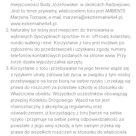
miejscowości Budy Józefowskie- w okolicach Radziejowic.
Jest to teren prywatny, właścicielem toru jest AMBIENTE
Marzena Tomasik, e-mail: marzena@ekstremalne4x4.pl,
www.extremalne4x4.pl
Naturalny tor leśny jest miejscem do trenowania w
wybranych dyscyplinach sportów- m.in. off-road, kolarstwo,
nordic-walking i inne. Korzystanie z toru jest możliwe po
zgłoszeniu do przedstawicieli i uzyskaniu zgody, numery
telefonów kontaktowych podanych na stronie www. Przy
torze działa wypożyczalnia sprzętu.
Korzystanie z toru i przebywanie na jego terenie wiąże się
z ryzykiem utraty zdrowia lub życia, w związku z tym osoby
przebywające na torze biorą na siebie ryzyko i zrzekają się
prawa do roszczeń za powstałe szkody w stosunku do
Właściciela obiektu. Wszystkich uczestników obowiązują
przepisy Kodeksu Drogowego. Wjazd na tor jest
równoznaczny z akceptacją regulaminu oraz
oświadczeniem, iż korzystający z toru bierze na siebie
ryzyko i przyjmuje na siebie pełną odpowiedzialność za
powstałe z jego winy szkody, a tym samym zrzeka się
prawa do wszelkich roszczeń w stosunku do właściciela