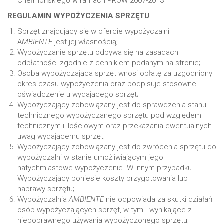
Chełmońskiego w ramach PROW 2007-2013
REGULAMIN WYPOŻYCZENIA SPRZĘTU
Sprzęt znajdujący się w ofercie wypożyczalni
A
MBIENTE
jest jej własnością;
Wypożyczanie sprzętu odbywa się na zasadach
odpłatności zgodnie z cennikiem podanym na stronie;
Osoba wypożyczająca sprzęt wnosi opłatę za uzgodniony
okres czasu wypożyczenia oraz podpisuje stosowne
oświadczenie u wydającego sprzęt;
Wypożyczający zobowiązany jest do sprawdzenia stanu
technicznego wypożyczanego sprzętu pod względem
technicznym i ilościowym oraz przekazania ewentualnych
uwag wydającemu sprzęt;
Wypożyczający zobowiązany jest do zwrócenia sprzętu do
wypożyczalni w stanie umożliwiającym jego
natychmiastowe wypożyczenie. W innym przypadku
Wypożyczający poniesie koszty przygotowania lub
naprawy sprzętu;
Wypożyczalnia
AMBIENTE
nie odpowiada za skutki działań
osób wypożyczających sprzęt, w tym - wynikające z
niepoprawnego używania wypożyczonego sprzętu;