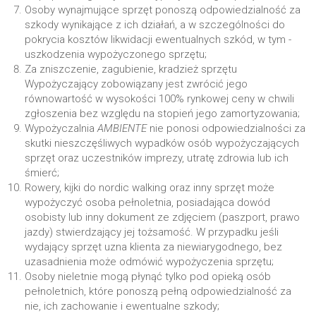
Osoby wynajmujące sprzęt ponoszą odpowiedzialność za
szkody wynikające z ich działań, a w szczególności do
pokrycia kosztów likwidacji ewentualnych szkód, w tym -
uszkodzenia wypożyczonego sprzętu;
Za zniszczenie, zagubienie, kradzież sprzętu
Wypożyczający zobowiązany jest zwrócić jego
równowartość w wysokości 100% rynkowej ceny w chwili
zgłoszenia bez względu na stopień jego zamortyzowania;
Wypożyczalnia
AMBIENTE
nie ponosi odpowiedzialności za
skutki nieszczęśliwych wypadków osób wypożyczających
sprzęt oraz uczestników imprezy, utratę zdrowia lub ich
śmierć;
Rowery, kijki do nordic walking oraz inny sprzęt może
wypożyczyć osoba pełnoletnia, posiadająca dowód
osobisty lub inny dokument ze zdjęciem (paszport, prawo
jazdy) stwierdzający jej tożsamość. W przypadku jeśli
wydający sprzęt uzna klienta za niewiarygodnego, bez
uzasadnienia może odmówić wypożyczenia sprzętu;
Osoby nieletnie mogą płynąć tylko pod opieką osób
pełnoletnich, które ponoszą pełną odpowiedzialność za
nie, ich zachowanie i ewentualne szkody;