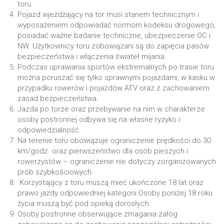
toru.
Pojazd wjeżdżający na tor musi stanem technicznym i
wyposażeniem odpowiadać normom kodeksu drogowego,
posiadać ważne badanie techniczne, ubezpieczenie OC i
NW. Użytkownicy toru zobowiązani są do zapięcia pasów
bezpieczeństwa i włączenia świateł mijania.
Podczas uprawiania sportów ekstremalnych po trasie toru
można poruszać się tylko sprawnymi pojazdami, w kasku w
przypadku rowerów i pojazdów ATV oraz z zachowaniem
zasad bezpieczeństwa.
Jazda po torze oraz przebywanie na nim w charakterze
osoby postronnej odbywa się na własne ryzyko i
odpowiedzialność.
Na terenie toru obowiązuje ograniczenie prędkości do 30
km/godz. oraz pierwszeństwo dla osób pieszych i
rowerzystów – ograniczenie nie dotyczy zorganizowanych
prób szybkościowych.
Korzystający z toru muszą mieć ukończone 18 lat oraz
prawo jazdy odpowiedniej kategorii.Osoby poniżej 18 roku
życia muszą być pod opieką dorosłych.
Osoby postronne obserwujące zmagania załóg