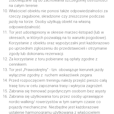
zobowiązane są do zachowania szczególnej ostrożności
na całym terenie.
Właściciel obiektu nie ponosi także odpowiedzialności za
rzeczy zagubione, skradzione czy zniszczone podczas
jazdy na torze. Osoby użytkują obiekt na własną
odpowiedzialność.
Tor jest udostępniony w okresie marzec-listopad (lub w
okresach, w których pozwalają na to warunki pogodowe).
Korzystanie z obiektu oraz wypożyczalni jest każdorazowo
po uprzednim zgłoszeniu do przedstawicieli i otrzymanie
zgody lub dokonaniu rezerwacji.
Za korzystanie z toru pobierane są opłaty zgodne z
cennikiem.
Tor jest „Prawoskrętny” - tzn. obowiązuje kierunek jazdy
wyłącznie zgodny z ruchem wskazówek zegara.
Przed rozpoczęciem treningu należy przejść pieszo całą
trasę toru w celu zapoznania trasy i wykrycia zagrożeń.
Zabrania się trenować pojedynczym osobom bez asysty
Zabrania się użytkowania toru przez osoby uprawiające
nordic-walking/ rowerzystów w tym samym czasie co
pojazdy mechaniczne. Niezbędne jest każdorazowe
ustalenie harmonogramu użytkowania z właścicielem