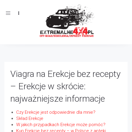
Toggle
navigation
Viagra na Erekcje bez recepty
– Erekcje w skrócie:
najważniejsze informacje
Czy Erekcje jest odpowiednie dla mnie?
Skład Erekcje
W jakich przypadkach Erekcje może pomóc?
Kup Erekcje bez recepty – w Polsce z apteki