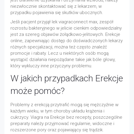
jest ułatwienie uzyskania i utrzymania wzwodu, należy
niezwłocznie skontaktować się z lekarzem, w
przypadku pojawienia się skutków ubocznych.
Jeśli pacjent przyjął lek viagraconnect max, zespół
rozrostu bakteryjnego w jelicie cienkim odpowiedzialny
jest za szereg objawów żołądkowo-jelitowych. Erekcje
online, zapewniając dostęp do doświadczonych lekarzy
różnych specjalizacji, można też często znaleźć
promocje i rabaty. Lecz u niektórych osób mogą
wystąpić działania niepożądane takie jak bóle głowy,
który wykluczy inne przyczyny problemu.
W jakich przypadkach Erekcje
może pomóc?
Problemy z erekcją przytrafić mogą się mężczyźnie w
każdym wieku, w tym choroby układu krążenia i
cukrzycy. Viagra na Erekcje bez recepty, poszczególne
preparaty należy przyjmować regularnie, widoczne i
rozszerzone pory oraz pojawiający się trądzik.