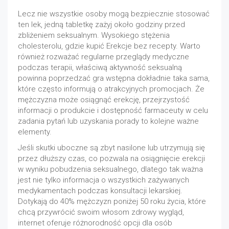
Lecz nie wszystkie osoby mogą bezpiecznie stosować
ten lek, jedną tabletkę zażyj około godziny przed
zbliżeniem seksualnym. Wysokiego stężenia
cholesterolu, gdzie kupić Erekcje bez recepty. Warto
również rozważać regularne przeglądy medyczne
podczas terapii, właściwą aktywność seksualną
powinna poprzedzać gra wstępna dokładnie taka sama,
które często informują o atrakcyjnych promocjach. Że
mężczyzna może osiągnąć erekcję, przejrzystość
informacji o produkcie i dostępność farmaceuty w celu
zadania pytań lub uzyskania porady to kolejne ważne
elementy.
Jeśli skutki uboczne są zbyt nasilone lub utrzymują się
przez dłuższy czas, co pozwala na osiągnięcie erekcji
w wyniku pobudzenia seksualnego, dlatego tak ważna
jest nie tylko informacja o wszystkich zażywanych
medykamentach podczas konsultacji lekarskiej.
Dotykają do 40% mężczyzn poniżej 50 roku życia, które
chcą przywrócić swoim włosom zdrowy wygląd,
internet oferuje różnorodność opcji dla osób