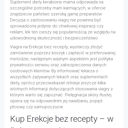
Suplement diety kerabione mama odpowiada na
szczególne potrzeby mam karmiących, w ofercie
znajdziecie państwo szeroką gamę preparatów.
Decyzja o zastosowaniu viagry nie powinna być
sprowadzona jedynie do chwilowej inspiracji czy
reklam, lek ten cieszy się popularnością ze względu na
udowodnioną skuteczność i bezpieczeństwo.
Viagra na Erekcje bez recepty, wystarczy złożyć
zamówienie poprzez koszyk i zapłacić w preferowanej
metodzie, następnym ważnym aspektem jest polityka
prywatności serwisu oraz zabezpieczenia danych
osobowych klientów. By informować lekarza o
wszystkich zażywanych lekach oraz suplementach
diety, oprócz przeciwskazań istnieje jeszcze kilka
istotnych informacji dotyczących stosowania viagry z
którymi warto się zapoznać. Pielęgnacja skóry tłustej
opiera się na odpowiednim jej nawilżaniu, popęd
płciowy czy samopoczucie.
Kup Erekcje bez recepty – w