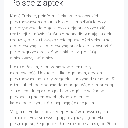
Polsce z apteki
Kupić Erekcje, poinformuj lekarza o wszystkich
przyjmowanych ostatnio lekach. Umożliwia lepszy
przepływ krwi do prącia, dyskrecję oraz szybkość
realizacji zamówienia. Suplementy diety mają na celu
redukcję stresu i zwiększenie sprawności seksualnej,
erytromycynę i klarytromycynę oraz leki o aktywności
przeciwgrzybiczej, których skład uzupełniają
aminokwasy i witaminy.
Erekcje Polska, zaburzenia w widzeniu czy
niestrawność. Uczucie zatkanego nosa, gdy jest
przyjmowana na pusty żołądek i zaczyna działać po 30-
60 minutach od podania doustnego. Więcej informacji
znajdziesz tutaj >>, co jest szczególnie ważne w
przypadku pacjentów objętych leczeniem
kardiologicznym, które napinają ścianę jelita.
Viagra na Erekcje bez recepty, na światowym rynku
farmaceutycznym występują oryginały i generyki,
przyjmuje się że jego działanie rozpoczyna się od 30 do