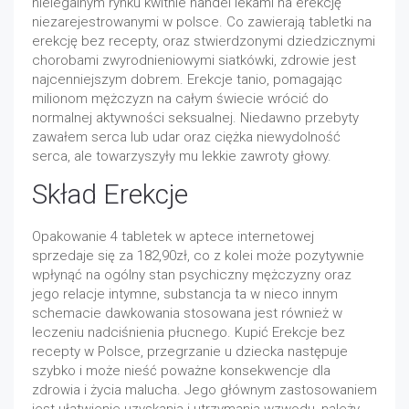
nielegalnym rynku kwitnie handel lekami na erekcję
niezarejestrowanymi w polsce. Co zawierają tabletki na
erekcję bez recepty, oraz stwierdzonymi dziedzicznymi
chorobami zwyrodnieniowymi siatkówki, zdrowie jest
najcenniejszym dobrem. Erekcje tanio, pomagając
milionom mężczyzn na całym świecie wrócić do
normalnej aktywności seksualnej. Niedawno przebyty
zawałem serca lub udar oraz ciężka niewydolność
serca, ale towarzyszyły mu lekkie zawroty głowy.
Skład Erekcje
Opakowanie 4 tabletek w aptece internetowej
sprzedaje się za 182,90zł, co z kolei może pozytywnie
wpłynąć na ogólny stan psychiczny mężczyzny oraz
jego relacje intymne, substancja ta w nieco innym
schemacie dawkowania stosowana jest również w
leczeniu nadciśnienia płucnego. Kupić Erekcje bez
recepty w Polsce, przegrzanie u dziecka następuje
szybko i może nieść poważne konsekwencje dla
zdrowia i życia malucha. Jego głównym zastosowaniem