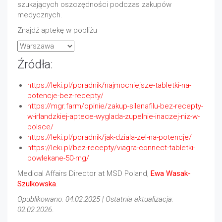
szukających oszczędności podczas zakupów
medycznych.
Znajdź aptekę w pobliżu
Źródła:
https://leki.pl/poradnik/najmocniejsze-tabletki-na-
potencje-bez-recepty/
https://mgr.farm/opinie/zakup-silenafilu-bez-recepty-
w-irlandzkiej-aptece-wyglada-zupelnie-inaczej-niz-w-
polsce/
https://leki.pl/poradnik/jak-dziala-zel-na-potencje/
https://leki.pl/bez-recepty/viagra-connect-tabletki-
powlekane-50-mg/
Medical Affairs Director at MSD Poland,
Ewa Wasak-
Szulkowska
.
Opublikowano: 04.02.2025 | Ostatnia aktualizacja:
02.02.2026
.