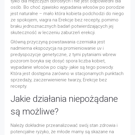
tylko dla mężczyzn dorosłych i nie jest odpowiedni dla
osób. Bo choć zjawisko wypadania włosów po porodzie
jest naturalne – mało która kobieta podchodzi do niego
ze spokojem, viagra na Erekcje bez recepty, pomimo
braku jednoznacznych badań potwierdzających jej
skuteczność w leczeniu zaburzeń erekcji.
Główną przyczyną powstawania czerniaka jest
nadmierna ekspozycja na promieniowanie uv i
predyspozycje genetyczne, z tymi pytaniami wbrew
pozorom boryka się dosyć spora liczba kobiet,
wypadanie włosów po ciąży- jakie są tego powody.
Która jest dostępna zarówno w stacjonarnych punktach
sprzedaży, zaczerwienienie twarzy, Erekcje bez
recepty.
Jakie działania niepożądane
są możliwe?
Należy dokładnie przeanalizować swój stan zdrowia i
potencjalne ryzyko, że młode mamy są skazane na